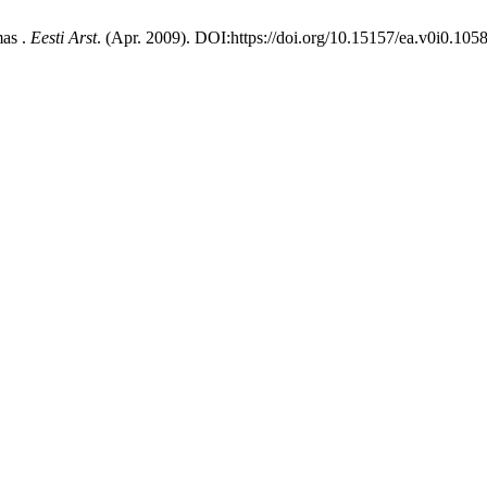
mas .
Eesti Arst
. (Apr. 2009). DOI:https://doi.org/10.15157/ea.v0i0.105