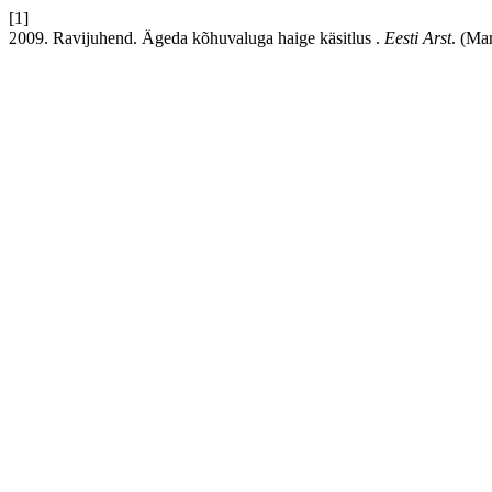
[1]
2009. Ravijuhend. Ägeda kõhuvaluga haige käsitlus .
Eesti Arst
. (Ma