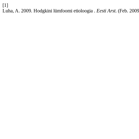
[1]
Luha, A. 2009. Hodgkini lümfoomi etioloogia .
Eesti Arst
. (Feb. 200