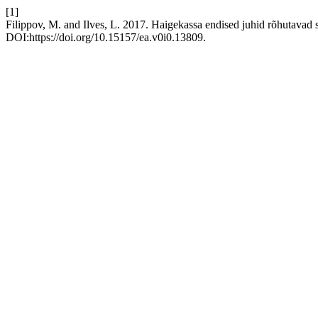
[1]
Filippov, M. and Ilves, L. 2017. Haigekassa endised juhid rõhutavad s
DOI:https://doi.org/10.15157/ea.v0i0.13809.