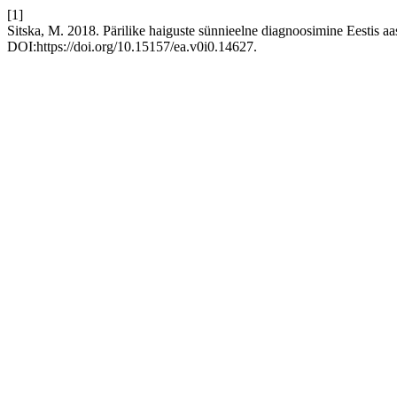
[1]
Sitska, M. 2018. Pärilike haiguste sünnieelne diagnoosimine Eestis a
DOI:https://doi.org/10.15157/ea.v0i0.14627.