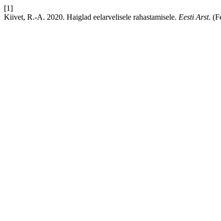
[1]
Kiivet, R.-A. 2020. Haiglad eelarvelisele rahastamisele.
Eesti Arst
. (F