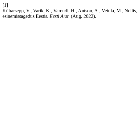
[1]
Kübarsepp, V., Varik, K., Varendi, H., Antson, A., Veinla, M., Nellis
esinemissagedus Eestis.
Eesti Arst
. (Aug. 2022).