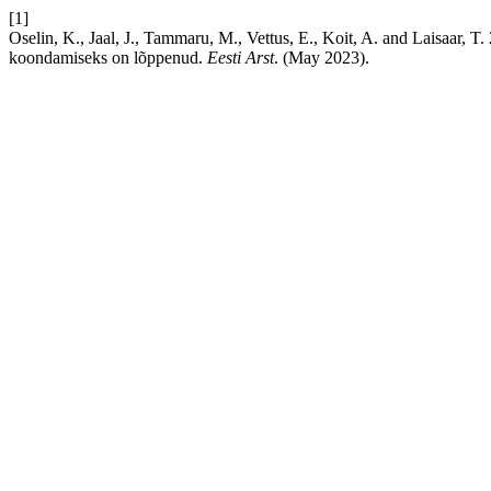
[1]
Oselin, K., Jaal, J., Tammaru, M., Vettus, E., Koit, A. and Laisaar, T
koondamiseks on lõppenud.
Eesti Arst
. (May 2023).