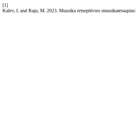
[1]
Kalev, I. and Raju, M. 2023. Muusika retseptiivses muusikateraapias: