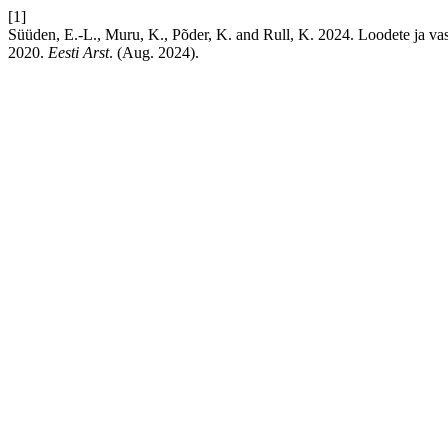
[1]
Süüden, E.-L., Muru, K., Põder, K. and Rull, K. 2024. Loodete ja vast
2020.
Eesti Arst
. (Aug. 2024).