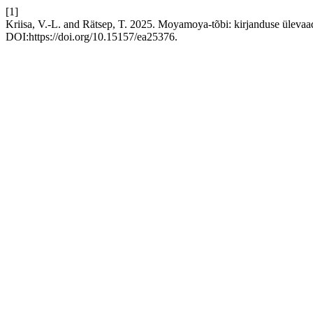
[1]
Kriisa, V.-L. and Rätsep, T. 2025. Moyamoya-tõbi: kirjanduse ülevaad
DOI:https://doi.org/10.15157/ea25376.