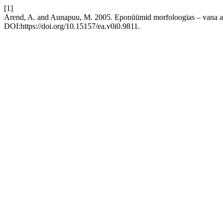
[1]
Arend, A. and Aunapuu, M. 2005. Eponüümid morfoloogias – vana a
DOI:https://doi.org/10.15157/ea.v0i0.9811.