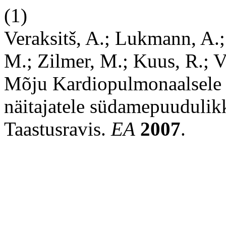
(1)
Veraksitš, A.; Lukmann, A.;
M.; Zilmer, M.; Kuus, R.;
Mõju Kardiopulmonaalsele R
näitajatele südamepuudulik
Taastusravis.
EA
2007
.