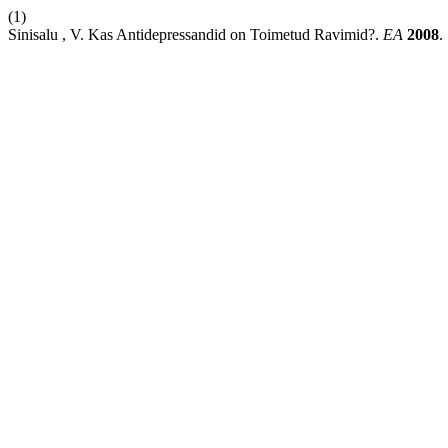
(1)
Sinisalu , V. Kas Antidepressandid on Toimetud Ravimid?.
EA
2008
.