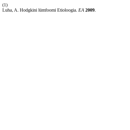
(1)
Luha, A. Hodgkini lümfoomi Etioloogia.
EA
2009
.