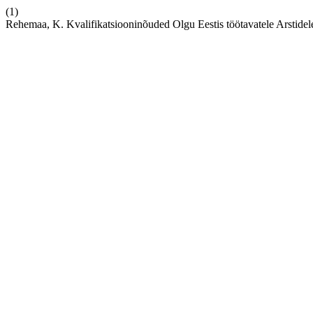
(1)
Rehemaa, K. Kvalifikatsiooninõuded Olgu Eestis töötavatele Arstidel