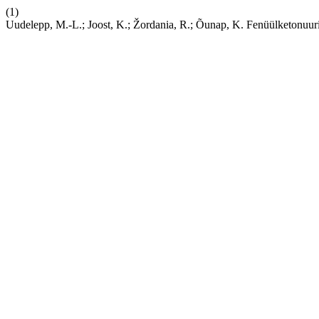
(1)
Uudelepp, M.-L.; Joost, K.; Žordania, R.; Õunap, K. Fenüülketonuur