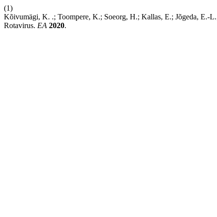
(1)
Kõivumägi, K. .; Toompere, K.; Soeorg, H.; Kallas, E.; Jõgeda, E.-L.;
Rotavirus.
EA
2020
.