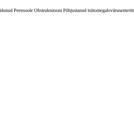
unud Peensoole Obstruktsiooni Põhjustanud tsütomegaloviirusenterii