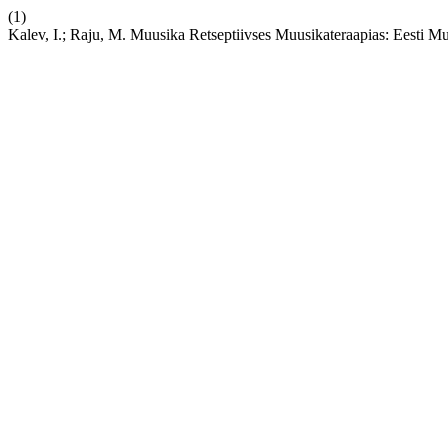
(1)
Kalev, I.; Raju, M. Muusika Retseptiivses Muusikateraapias: Eesti M