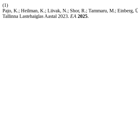
(1)
Pajo, K.; Heilman, K.; Liivak, N.; Shor, R.; Tammaru, M.; Einberg, Ü
Tallinna Lastehaiglas Aastal 2023.
EA
2025
.