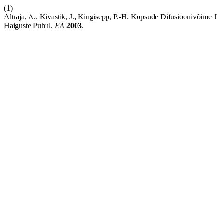
(1)
Altraja, A.; Kivastik, J.; Kingisepp, P.-H. Kopsude Difusioonivõime 
Haiguste Puhul.
EA
2003
.