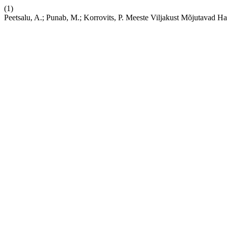
(1)
Peetsalu, A.; Punab, M.; Korrovits, P. Meeste Viljakust Mõjutavad H