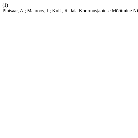
(1)
Pintsaar, A.; Maaroos, J.; Kuik, R. Jala Koormusjaotuse Mõõtmine N