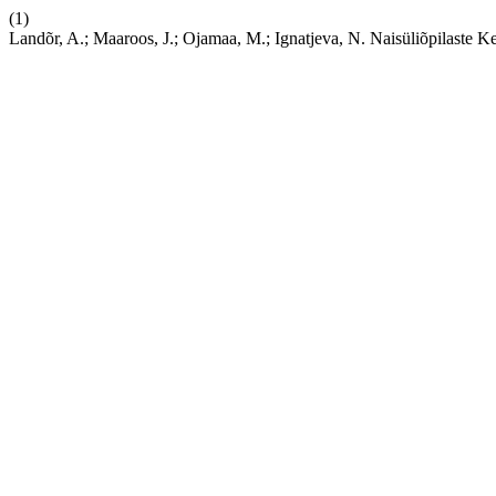
(1)
Landõr, A.; Maaroos, J.; Ojamaa, M.; Ignatjeva, N. Naisüliõpilaste K