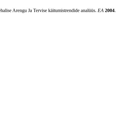
ehalise Arengu Ja Tervise käitumistrendide analüüs.
EA
2004
.