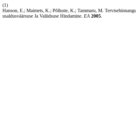
(1)
Hanson, E.; Maimets, K.; Põlluste, K.; Tammaru, M. Tervisehinnan
usaldusväärsuse Ja Valiidsuse Hindamine.
EA
2005
.