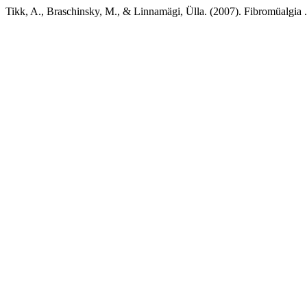
Tikk, A., Braschinsky, M., & Linnamägi, Ülla. (2007). Fibromüalgia 