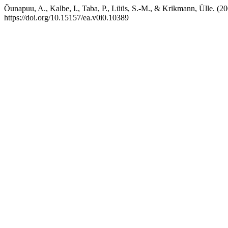
Õunapuu, A., Kalbe, I., Taba, P., Lüüs, S.-M., & Krikmann, Ülle. (2
https://doi.org/10.15157/ea.v0i0.10389