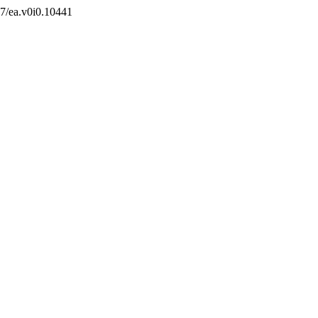
157/ea.v0i0.10441