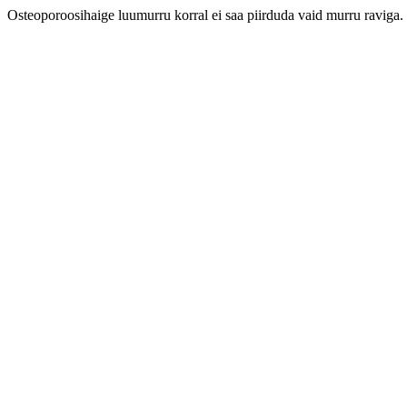
Osteoporoosihaige luumurru korral ei saa piirduda vaid murru raviga