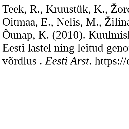
Teek, R., Kruustük, K., Žord
Oitmaa, E., Nelis, M., Žilin
Õunap, K. (2010). Kuulmisl
Eesti lastel ning leitud ge
võrdlus .
Eesti Arst
. https: