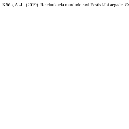
Kööp, A.-L. (2019). Reieluukaela murdude ravi Eestis läbi aegade.
Ee