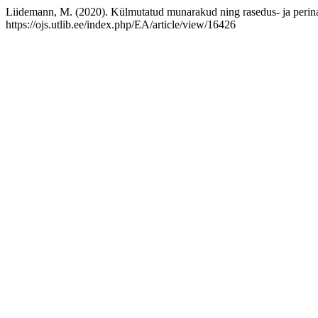
Liidemann, M. (2020). Külmutatud munarakud ning rasedus- ja perin
https://ojs.utlib.ee/index.php/EA/article/view/16426