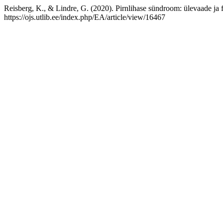
Reisberg, K., & Lindre, G. (2020). Pirnlihase sündroom: ülevaade ja fü
https://ojs.utlib.ee/index.php/EA/article/view/16467