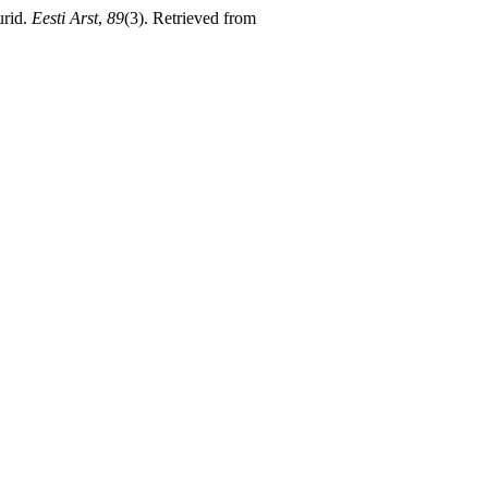
urid.
Eesti Arst
,
89
(3). Retrieved from