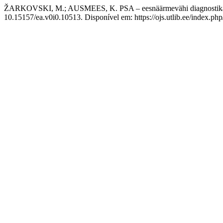
ŽARKOVSKI, M.; AUSMEES, K. PSA – eesnäärmevähi diagnostika, sk
10.15157/ea.v0i0.10513. Disponível em: https://ojs.utlib.ee/index.ph