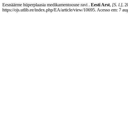
Eesnäärme hüperplaasia medikamentoosne ravi .
Eesti Arst
,
[S. l.]
, 
https://ojs.utlib.ee/index.php/EA/article/view/10695. Acesso em: 7 au