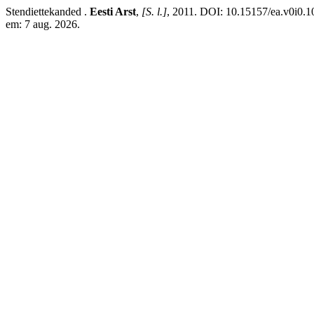
Stendiettekanded .
Eesti Arst
,
[S. l.]
, 2011. DOI: 10.15157/ea.v0i0.10
em: 7 aug. 2026.