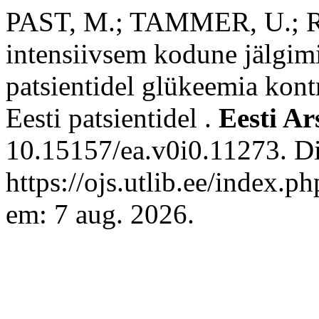
PAST, M.; TAMMER, U.; R
intensiivsem kodune jälgim
patsientidel glükeemia kont
Eesti patsientidel .
Eesti Ar
10.15157/ea.v0i0.11273. D
https://ojs.utlib.ee/index.
em: 7 aug. 2026.