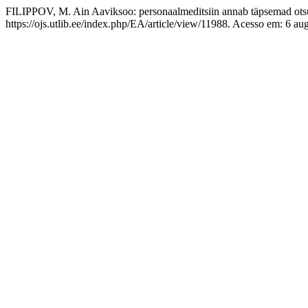
FILIPPOV, M. Ain Aaviksoo: personaalmeditsiin annab täpsemad ots
https://ojs.utlib.ee/index.php/EA/article/view/11988. Acesso em: 6 au