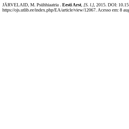
JÄRVELAID, M. Psühhiaatria .
Eesti Arst
,
[S. l.]
, 2015. DOI: 10.15
https://ojs.utlib.ee/index.php/EA/article/view/12067. Acesso em: 8 au