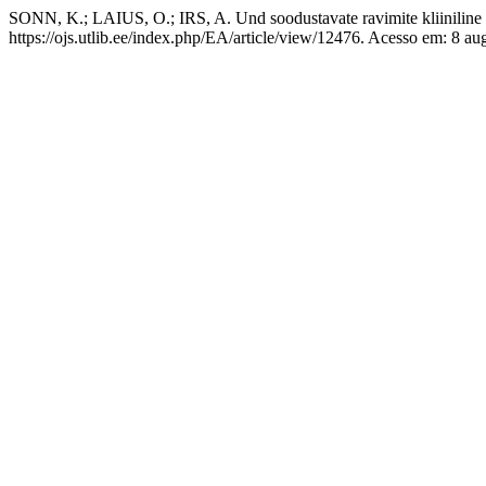
SONN, K.; LAIUS, O.; IRS, A. Und soodustavate ravimite kliiniline
https://ojs.utlib.ee/index.php/EA/article/view/12476. Acesso em: 8 au