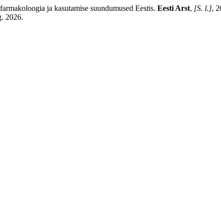
 farmakoloogia ja kasutamise suundumused Eestis.
Eesti Arst
,
[S. l.]
, 
g. 2026.