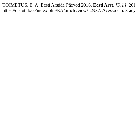
TOIMETUS, E. A. Eesti Arstide Päevad 2016.
Eesti Arst
,
[S. l.]
, 20
https://ojs.utlib.ee/index.php/EA/article/view/12937. Acesso em: 8 au