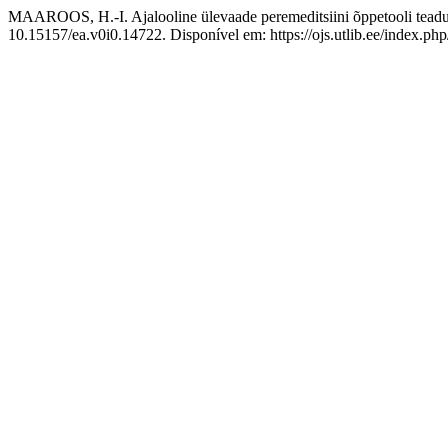
MAAROOS, H.-I. Ajalooline ülevaade peremeditsiini õppetooli teadu
10.15157/ea.v0i0.14722. Disponível em: https://ojs.utlib.ee/index.ph