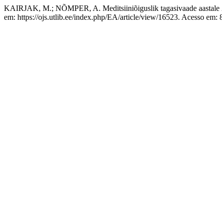
KAIRJAK, M.; NÕMPER, A. Meditsiiniõiguslik tagasivaade aastale 
em: https://ojs.utlib.ee/index.php/EA/article/view/16523. Acesso em: 