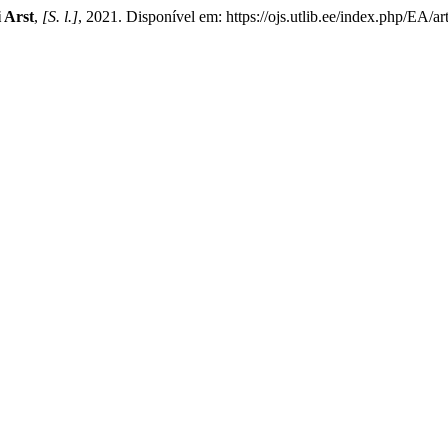
i Arst
,
[S. l.]
, 2021. Disponível em: https://ojs.utlib.ee/index.php/EA/a