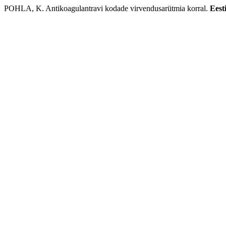
POHLA, K. Antikoagulantravi kodade virvendusarütmia korral.
Eest