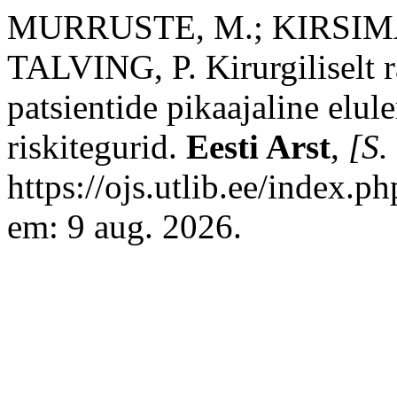
MURRUSTE, M.; KIRSIMÄG
TALVING, P. Kirurgiliselt r
patsientide pikaajaline elul
riskitegurid.
Eesti Arst
,
[S. 
https://ojs.utlib.ee/index.
em: 9 aug. 2026.