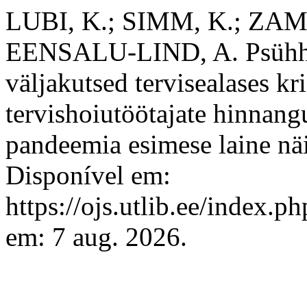
LUBI, K.; SIMM, K.; ZAM
EENSALU-LIND, A. Psühhoso
väljakutsed tervisealases kri
tervishoiutöötajate hinna
pandeemia esimese laine näi
Disponível em:
https://ojs.utlib.ee/index.
em: 7 aug. 2026.