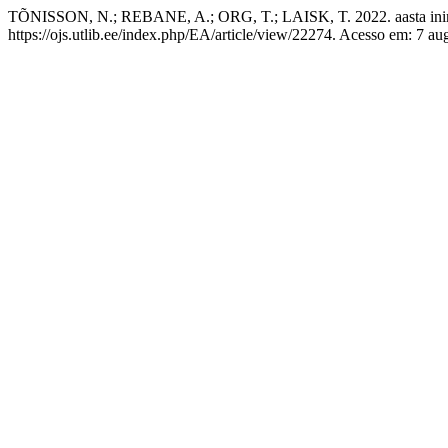
TÕNISSON, N.; REBANE, A.; ORG, T.; LAISK, T. 2022. aasta ini
https://ojs.utlib.ee/index.php/EA/article/view/22274. Acesso em: 7 au