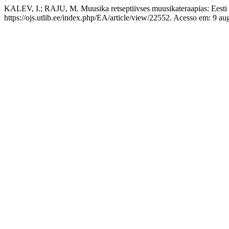
KALEV, I.; RAJU, M. Muusika retseptiivses muusikateraapias: Eesti 
https://ojs.utlib.ee/index.php/EA/article/view/22552. Acesso em: 9 au